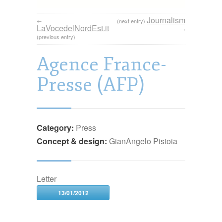
Journalism
←
(next entry)
LaVocedelNordEst.it
→
(previous entry)
Agence France-
Presse (AFP)
Category:
Press
Concept & design:
GianAngelo Pistoia
Letter
13/01/2012