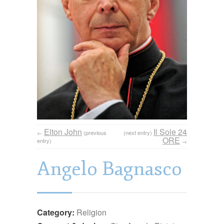
Elton John
Il Sole 24
←
(previous
(next entry)
ORE
entry)
→
Angelo Bagnasco
Category:
Religion