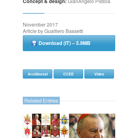
Concept & design:
GianAngelo Pistoia
November 2017
Article by Gualtiero Bassetti
Download (IT) – 5.9MB
Arcidiocesi
CCEE
Video
Related Entries