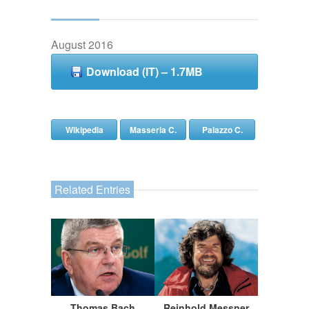
August 2016
Download (IT) – 1.7MB
Wikipedia
Masseria C.
Palazzo C.
Related Entries
Thomas Bach
Reinhold Messner