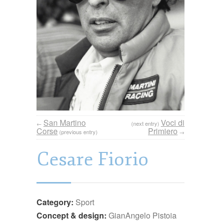
San Martino
Voci di
←
(next entry)
Corse
Primiero
(previous entry)
→
Cesare Fiorio
Category:
Sport
Concept & design:
GianAngelo Pistoia