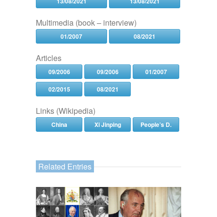
13/08/2021
13/08/2021
Multimedia (book – interview)
01/2007
08/2021
Articles
09/2006
09/2006
01/2007
02/2015
08/2021
Links (Wikipedia)
China
Xi Jinping
People’s D.
Related Entries