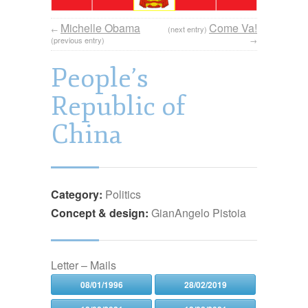
Michelle Obama
Come Va!
←
(next entry)
(previous entry)
→
People’s
Republic of
China
Category:
Politics
Concept & design:
GianAngelo Pistoia
Letter – Mails
08/01/1996
28/02/2019