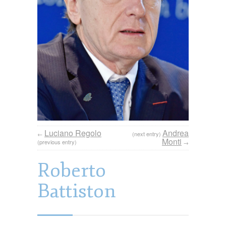
Luciano Regolo
Andrea
←
(next entry)
Monti
(previous entry)
→
Roberto
Battiston