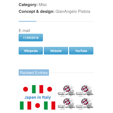
Category:
Misc
Concept & design:
GianAngelo Pistoia
E-mail
11/09/2018
Wikipedia
Website
YouTube
Related Entries