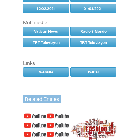
12/02/2021
01/03/2021
Multimedia
Vatican News
Radio 3 Mondo
TRT Televìzyon
TRT Televìzyon
Links
Website
Twitter
Related Entries