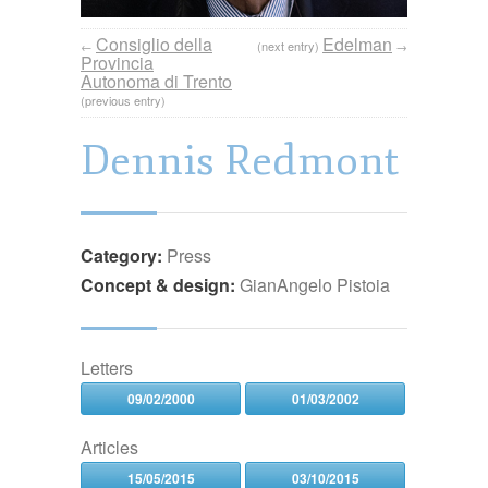
Consiglio della
Edelman
←
(next entry)
→
Provincia
Autonoma di Trento
(previous entry)
Dennis Redmont
Category:
Press
Concept & design:
GianAngelo Pistoia
Letters
09/02/2000
01/03/2002
Articles
15/05/2015
03/10/2015