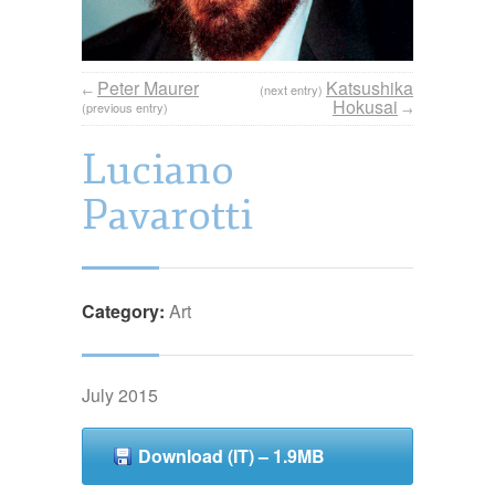
Peter Maurer
Katsushika
←
(next entry)
Hokusai
(previous entry)
→
Luciano
Pavarotti
Category:
Art
July 2015
Download (IT) – 1.9MB