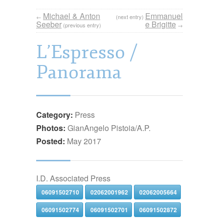
Michael & Anton
Emmanuel
←
(next entry)
Seeber
e Brigitte
(previous entry)
→
L’Espresso /
Panorama
Category:
Press
Photos:
GianAngelo Pistoia/A.P.
Posted:
May 2017
I.D. Associated Press
06091502710
02062001962
02062005664
06091502774
06091502701
06091502872